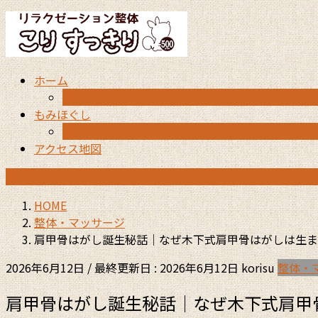
コ
ナ
ン
ビ
テ
ゲ
ン
ー
ホーム
ツ
シ
予約
に
ョ
もみほぐし
移
ン
店舗紹介
動
に
アクセス地図
移
動
HOME
整体・マッサージ
肩甲骨はがし誕生秘話｜なぜ木下式肩甲骨はがしは生ま
2026年6月12日
/ 最終更新日 :
2026年6月12日
korisu
整体・
肩甲骨はがし誕生秘話｜なぜ木下式肩甲