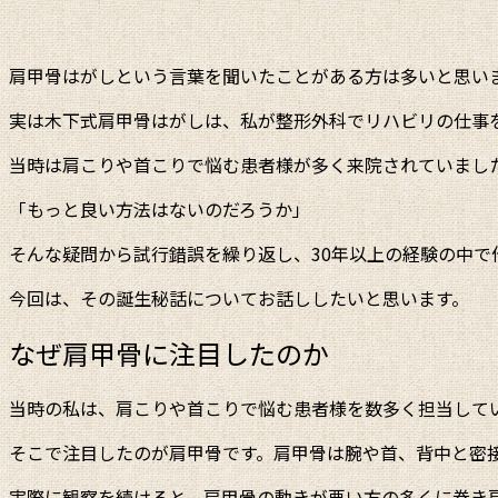
肩甲骨はがしという言葉を聞いたことがある方は多いと思い
実は木下式肩甲骨はがしは、私が整形外科でリハビリの仕事
当時は肩こりや首こりで悩む患者様が多く来院されていまし
「もっと良い方法はないのだろうか」
そんな疑問から試行錯誤を繰り返し、30年以上の経験の中で
今回は、その誕生秘話についてお話ししたいと思います。
なぜ肩甲骨に注目したのか
当時の私は、肩こりや首こりで悩む患者様を数多く担当して
そこで注目したのが肩甲骨です。肩甲骨は腕や首、背中と密
実際に観察を続けると、肩甲骨の動きが悪い方の多くに巻き