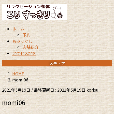
コ
ナ
ン
ビ
テ
ゲ
ン
ー
ホーム
ツ
シ
予約
に
ョ
もみほぐし
移
ン
店舗紹介
動
に
アクセス地図
移
動
メディア
HOME
momi06
2021年5月19日
/ 最終更新日 :
2021年5月19日
korisu
momi06