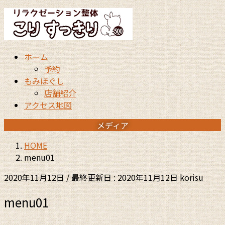
コ
ナ
ン
ビ
テ
ゲ
ン
ー
ホーム
ツ
シ
予約
に
ョ
もみほぐし
移
ン
店舗紹介
動
に
アクセス地図
移
動
メディア
HOME
menu01
2020年11月12日
/ 最終更新日 :
2020年11月12日
korisu
menu01