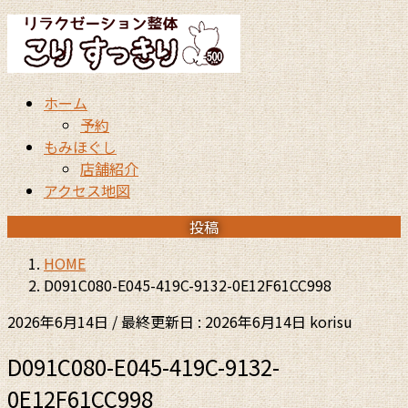
コ
ナ
ン
ビ
テ
ゲ
ン
ー
ホーム
ツ
シ
予約
に
ョ
もみほぐし
移
ン
店舗紹介
動
に
アクセス地図
移
動
投稿
HOME
D091C080-E045-419C-9132-0E12F61CC998
2026年6月14日
/ 最終更新日 :
2026年6月14日
korisu
D091C080-E045-419C-9132-
0E12F61CC998