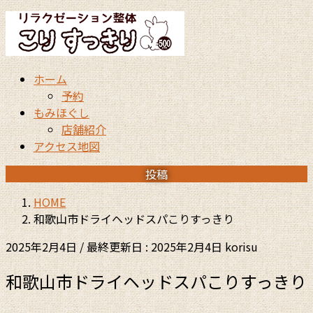
コ
ナ
ン
ビ
テ
ゲ
ン
ー
ホーム
ツ
シ
予約
に
ョ
もみほぐし
移
ン
店舗紹介
動
に
アクセス地図
移
動
投稿
HOME
和歌山市ドライヘッドスパこりすっきり
2025年2月4日
/ 最終更新日 :
2025年2月4日
korisu
和歌山市ドライヘッドスパこりすっきり